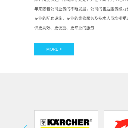
年来随着公司业务的不断发展，公司的售后服务能力
专业的配套设施，专业的维修服务及技术人员均接受
供更高效、更便捷、更专业的服务...
>
MORE