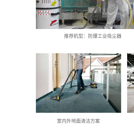
推荐机型：防爆工业吸尘器
室内外地面清洁方案