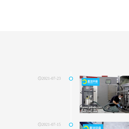
2021-07-23
2021-07-15