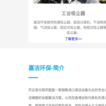
工业吸尘器
嘉洁环保提供防爆吸尘器，固液分离机，干湿两
器，气动吸尘器，固定式吸尘器，电瓶式吸尘器
吸尘器。
了解更多>>
嘉洁环保-简介
开云官方网页版是一家销售进口清洁设备为主的专业
洁难题的全套解决方案，公司在香港设有代表处负责
库，所提供之产品均库存充足，并在全国十几个地区