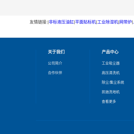
友情链接:|
非标液压油缸
|
平面贴标机
|
工业除湿机
|
网带炉
|
关于我们
产品中心
公司简介
工业吸尘器
合作伙伴
高压清洗机
除尘/集尘系统
凯驰洗地机
查看更多