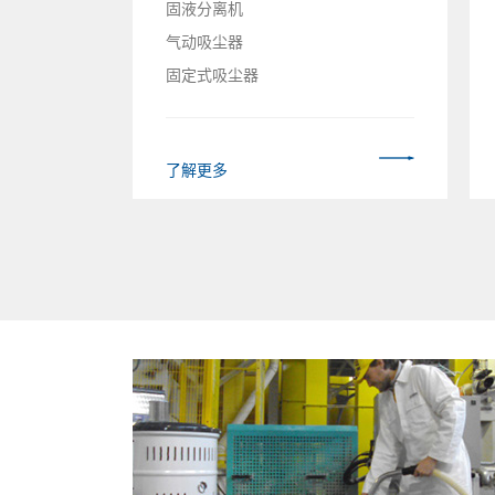
固液分离机
气动吸尘器
固定式吸尘器
电瓶式吸尘器
无尘室专用吸尘器
了解更多