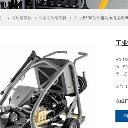
国）
高压清洗机
冷水高压清洗机
工业级500公斤超高压清洗机HD1
>
>
>
工业
HD 1
W，5
率，适
编号
H
在线
询