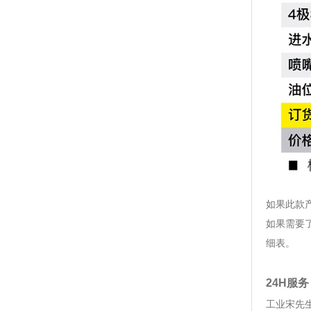
如果此款
如果需要
细表。
24H服
工业宋先生 1